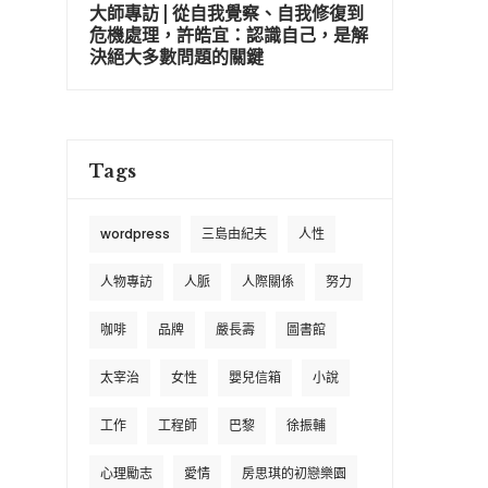
大師專訪 | 從自我覺察、自我修復到
危機處理，許皓宜：認識自己，是解
決絕大多數問題的關鍵
Tags
wordpress
三島由紀夫
人性
人物專訪
人脈
人際關係
努力
咖啡
品牌
嚴長壽
圖書館
太宰治
女性
嬰兒信箱
小說
工作
工程師
巴黎
徐振輔
心理勵志
愛情
房思琪的初戀樂園