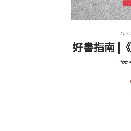
202
好書指南 |
拾光YA