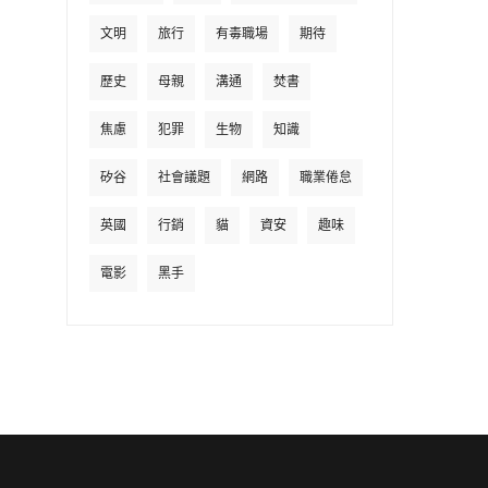
文明
旅行
有毒職場
期待
歷史
母親
溝通
焚書
焦慮
犯罪
生物
知識
矽谷
社會議題
網路
職業倦怠
英國
行銷
貓
資安
趣味
電影
黑手