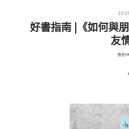
202
好書指南 |《如何與
友
拾光YA