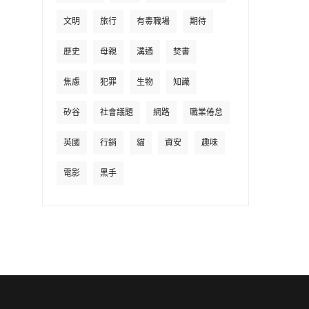
文明
旅行
有毒職場
期待
歷史
母親
溝通
焚書
焦慮
犯罪
生物
知識
矽谷
社會議題
網路
職業倦怠
英國
行銷
貓
資安
趣味
電影
黑手