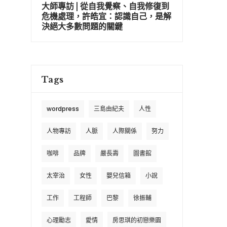
大師專訪 | 從自我覺察、自我修復到
危機處理，許皓宜：認識自己，是解
決絕大多數問題的關鍵
Tags
wordpress
三島由紀夫
人性
人物專訪
人脈
人際關係
努力
咖啡
品牌
嚴長壽
圖書館
太宰治
女性
嬰兒信箱
小說
工作
工程師
巴黎
徐振輔
心理勵志
愛情
房思琪的初戀樂園