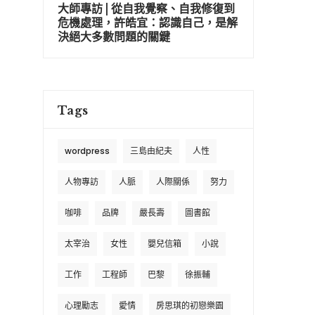
大師專訪 | 從自我覺察、自我修復到
危機處理，許皓宜：認識自己，是解
決絕大多數問題的關鍵
Tags
wordpress
三島由紀夫
人性
人物專訪
人脈
人際關係
努力
咖啡
品牌
嚴長壽
圖書館
太宰治
女性
嬰兒信箱
小說
工作
工程師
巴黎
徐振輔
心理勵志
愛情
房思琪的初戀樂園