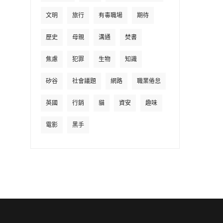
文明
旅行
有毒職場
期待
歷史
母親
溝通
焚書
焦慮
犯罪
生物
知識
矽谷
社會議題
網路
職業倦怠
英國
行銷
貓
資安
趣味
電影
黑手