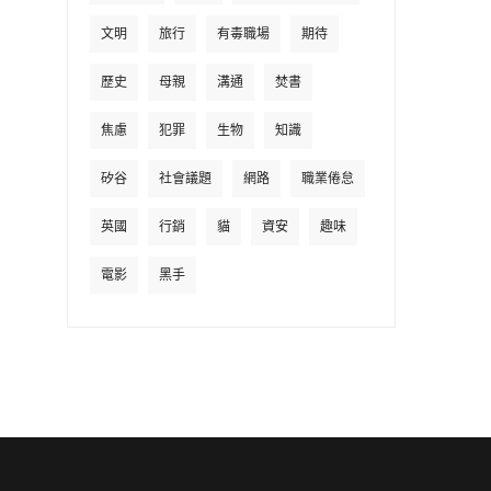
文明
旅行
有毒職場
期待
歷史
母親
溝通
焚書
焦慮
犯罪
生物
知識
矽谷
社會議題
網路
職業倦怠
英國
行銷
貓
資安
趣味
電影
黑手