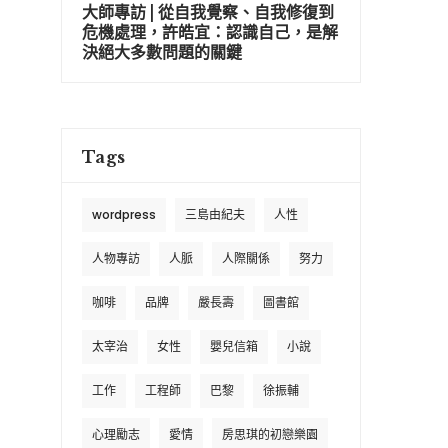
大師專訪 | 從自我覺察、自我修復到
危機處理，許皓宜：認識自己，是解
決絕大多數問題的關鍵
Tags
wordpress
三島由紀夫
人性
人物專訪
人脈
人際關係
努力
咖啡
品牌
嚴長壽
圖書館
太宰治
女性
嬰兒信箱
小說
工作
工程師
巴黎
徐振輔
心理勵志
愛情
房思琪的初戀樂園