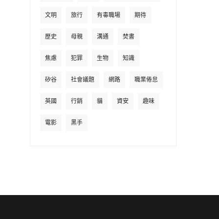
文明
旅行
有毒職場
期待
歷史
母親
溝通
焚書
焦慮
犯罪
生物
知識
矽谷
社會議題
網路
職業倦怠
英國
行銷
貓
資安
趣味
電影
黑手