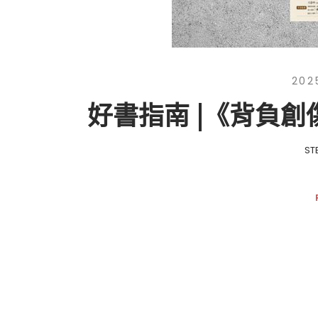
202
好書指南 |《背負創
ST