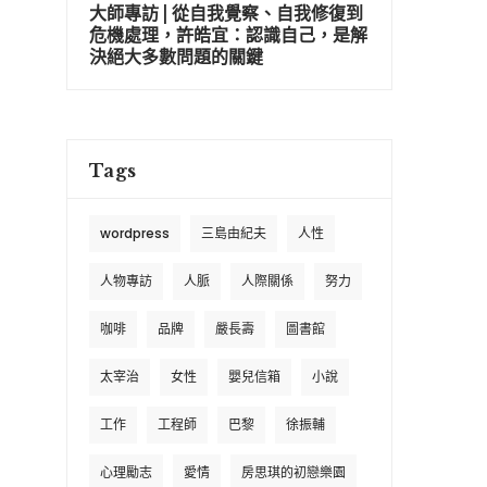
大師專訪 | 從自我覺察、自我修復到
危機處理，許皓宜：認識自己，是解
決絕大多數問題的關鍵
Tags
wordpress
三島由紀夫
人性
人物專訪
人脈
人際關係
努力
咖啡
品牌
嚴長壽
圖書館
太宰治
女性
嬰兒信箱
小說
工作
工程師
巴黎
徐振輔
心理勵志
愛情
房思琪的初戀樂園