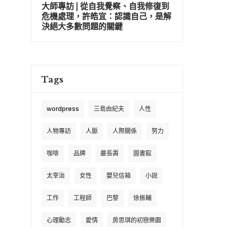
大師專訪 | 從自我覺察、自我修復到
危機處理，許皓宜：認識自己，是解
決絕大多數問題的關鍵
Tags
wordpress
三島由紀夫
人性
人物專訪
人脈
人際關係
努力
咖啡
品牌
嚴長壽
圖書館
太宰治
女性
嬰兒信箱
小說
工作
工程師
巴黎
徐振輔
心理勵志
愛情
房思琪的初戀樂園