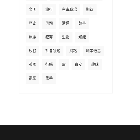
文明
旅行
有毒職場
期待
歷史
母親
溝通
焚書
焦慮
犯罪
生物
知識
矽谷
社會議題
網路
職業倦怠
英國
行銷
貓
資安
趣味
電影
黑手