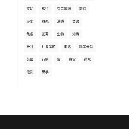
文明
旅行
有毒職場
期待
歷史
母親
溝通
焚書
焦慮
犯罪
生物
知識
矽谷
社會議題
網路
職業倦怠
英國
行銷
貓
資安
趣味
電影
黑手