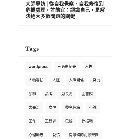
大師專訪 | 從自我覺察、自我修復到
危機處理，許皓宜：認識自己，是解
決絕大多數問題的關鍵
Tags
wordpress
三島由紀夫
人性
人物專訪
人脈
人際關係
努力
咖啡
品牌
嚴長壽
圖書館
太宰治
女性
嬰兒信箱
小說
工作
工程師
巴黎
徐振輔
心理勵志
愛情
房思琪的初戀樂園