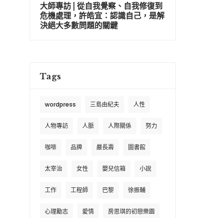
大師專訪 | 從自我覺察、自我修復到
危機處理，許皓宜：認識自己，是解
決絕大多數問題的關鍵
Tags
wordpress
三島由紀夫
人性
人物專訪
人脈
人際關係
努力
咖啡
品牌
嚴長壽
圖書館
太宰治
女性
嬰兒信箱
小說
工作
工程師
巴黎
徐振輔
心理勵志
愛情
房思琪的初戀樂園