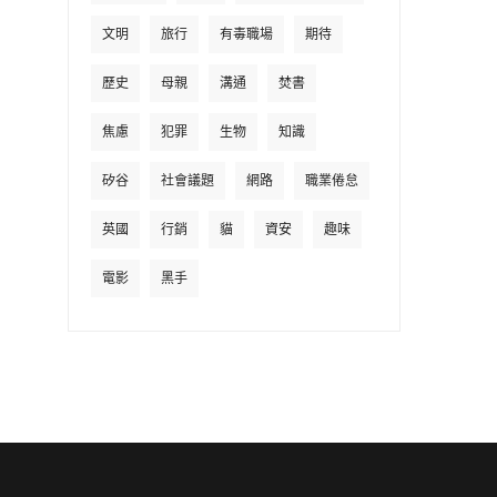
文明
旅行
有毒職場
期待
歷史
母親
溝通
焚書
焦慮
犯罪
生物
知識
矽谷
社會議題
網路
職業倦怠
英國
行銷
貓
資安
趣味
電影
黑手