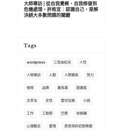
大師專訪 | 從自我覺察、自我修復到
危機處理，許皓宜：認識自己，是解
決絕大多數問題的關鍵
Tags
wordpress
三島由紀夫
人性
人物專訪
人脈
人際關係
努力
咖啡
品牌
嚴長壽
圖書館
太宰治
女性
嬰兒信箱
小說
工作
工程師
巴黎
徐振輔
心理勵志
愛情
房思琪的初戀樂園