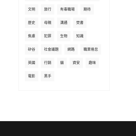
文明
旅行
有毒職場
期待
歷史
母親
溝通
焚書
焦慮
犯罪
生物
知識
矽谷
社會議題
網路
職業倦怠
英國
行銷
貓
資安
趣味
電影
黑手