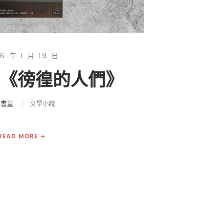
6 年 1 月 19 日
|《徬徨的人們》
小書童
文學小說
READ MORE