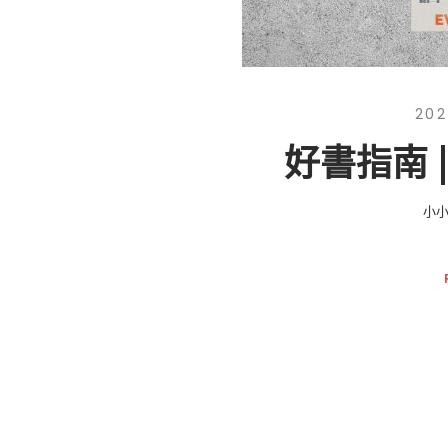
202
好書指南 
小