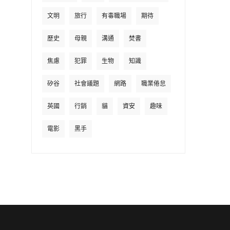
文明
旅行
有毒職場
期待
歷史
母親
溝通
焚書
焦慮
犯罪
生物
知識
矽谷
社會議題
網路
職業倦怠
英國
行銷
貓
資安
趣味
電影
黑手