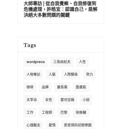
大師專訪 | 從自我覺察、自我修復到
危機處理，許皓宜：認識自己，是解
決絕大多數問題的關鍵
Tags
wordpress
三島由紀夫
人性
人物專訪
人脈
人際關係
努力
咖啡
品牌
嚴長壽
圖書館
太宰治
女性
嬰兒信箱
小說
工作
工程師
巴黎
徐振輔
心理勵志
愛情
房思琪的初戀樂園