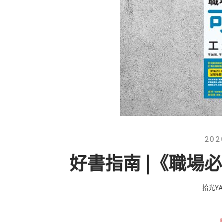
202
好書指南 |《職場
拾光YA