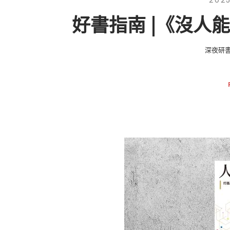
202
好書指南 |《沒人
深夜研