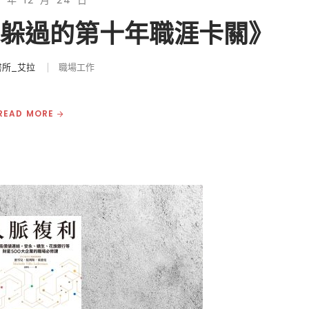
5 年 12 月 24 日
能躲過的第十年職涯卡關》
書所_艾拉
職場工作
READ MORE