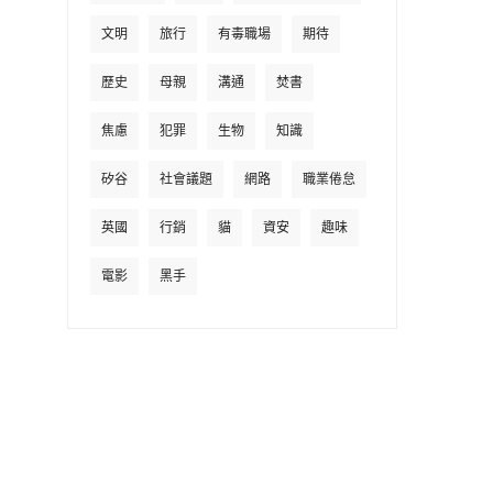
文明
旅行
有毒職場
期待
歷史
母親
溝通
焚書
焦慮
犯罪
生物
知識
矽谷
社會議題
網路
職業倦怠
英國
行銷
貓
資安
趣味
電影
黑手