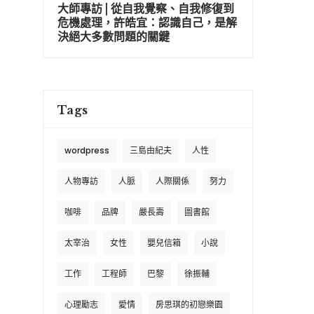
大師專訪 | 從自我覺察、自我修復到
危機處理，許皓宜：認識自己，是解
決絕大多數問題的關鍵
Tags
wordpress
三島由紀夫
人性
人物專訪
人脈
人際關係
努力
咖啡
品牌
嚴長壽
圖書館
太宰治
女性
嬰兒信箱
小說
工作
工程師
巴黎
徐振輔
心理勵志
愛情
房思琪的初戀樂園