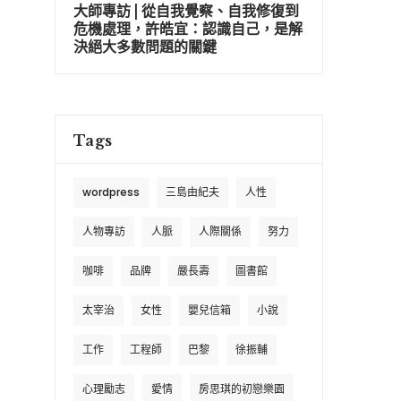
大師專訪 | 從自我覺察、自我修復到
危機處理，許皓宜：認識自己，是解
決絕大多數問題的關鍵
Tags
wordpress
三島由紀夫
人性
人物專訪
人脈
人際關係
努力
咖啡
品牌
嚴長壽
圖書館
太宰治
女性
嬰兒信箱
小說
工作
工程師
巴黎
徐振輔
心理勵志
愛情
房思琪的初戀樂園