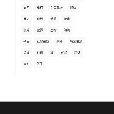
文明
旅行
有毒職場
期待
歷史
母親
溝通
焚書
焦慮
犯罪
生物
知識
矽谷
社會議題
網路
職業倦怠
英國
行銷
貓
資安
趣味
電影
黑手