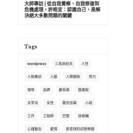
大師專訪 | 從自我覺察、自我修復到
危機處理，許皓宜：認識自己，是解
決絕大多數問題的關鍵
Tags
wordpress
三島由紀夫
人性
人物專訪
人脈
人際關係
努力
咖啡
品牌
嚴長壽
圖書館
太宰治
女性
嬰兒信箱
小說
工作
工程師
巴黎
徐振輔
心理勵志
愛情
房思琪的初戀樂園