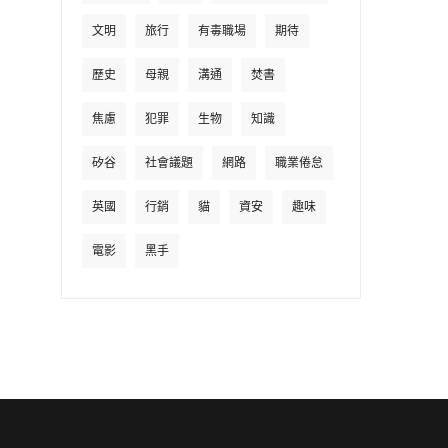
文明
旅行
有毒職場
期待
歷史
母親
溝通
焚書
焦慮
犯罪
生物
知識
矽谷
社會議題
網路
職業倦怠
英國
行銷
貓
資安
趣味
電影
黑手