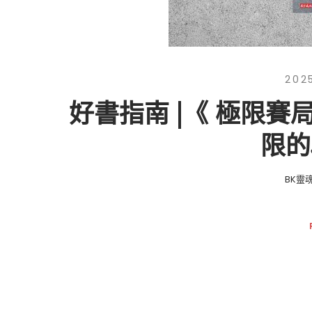
202
好書指南 |《 極限
限的
BK靈