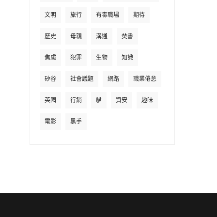
文明
旅行
有毒職場
期待
歷史
母親
溝通
焚書
焦慮
犯罪
生物
知識
矽谷
社會議題
網路
職業倦怠
英國
行銷
貓
資安
趣味
電影
黑手