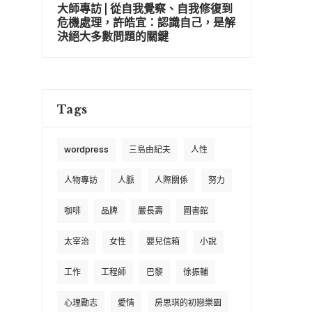
大師專訪 | 從自我覺察、自我修復到
危機處理，許皓宜：認識自己，是解
決絕大多數問題的關鍵
Tags
wordpress
三島由紀夫
人性
人物專訪
人脈
人際關係
努力
咖啡
品牌
嚴長壽
圖書館
太宰治
女性
嬰兒信箱
小說
工作
工程師
巴黎
徐振輔
心理勵志
愛情
房思琪的初戀樂園