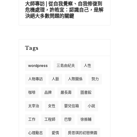
大師專訪 | 從自我覺察、自我修復到
危機處理，許皓宜：認識自己，是解
決絕大多數問題的關鍵
Tags
wordpress
三島由紀夫
人性
人物專訪
人脈
人際關係
努力
咖啡
品牌
嚴長壽
圖書館
太宰治
女性
嬰兒信箱
小說
工作
工程師
巴黎
徐振輔
心理勵志
愛情
房思琪的初戀樂園