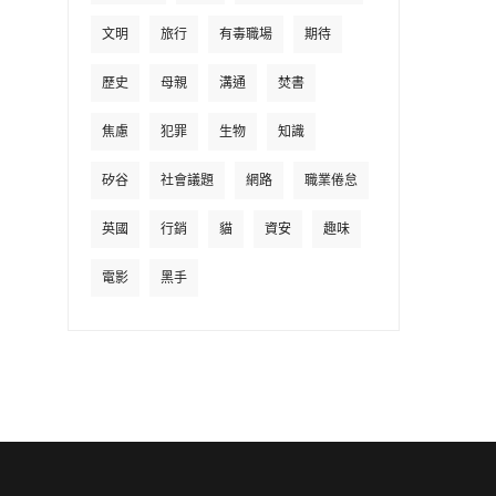
文明
旅行
有毒職場
期待
歷史
母親
溝通
焚書
焦慮
犯罪
生物
知識
矽谷
社會議題
網路
職業倦怠
英國
行銷
貓
資安
趣味
電影
黑手