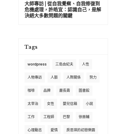
大師專訪 | 從自我覺察、自我修復到
危機處理，許皓宜：認識自己，是解
決絕大多數問題的關鍵
Tags
wordpress
三島由紀夫
人性
人物專訪
人脈
人際關係
努力
咖啡
品牌
嚴長壽
圖書館
太宰治
女性
嬰兒信箱
小說
工作
工程師
巴黎
徐振輔
心理勵志
愛情
房思琪的初戀樂園