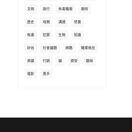
文明
旅行
有毒職場
期待
歷史
母親
溝通
焚書
焦慮
犯罪
生物
知識
矽谷
社會議題
網路
職業倦怠
英國
行銷
貓
資安
趣味
電影
黑手