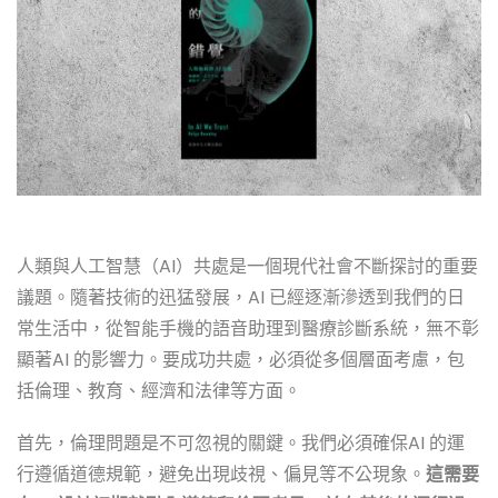
人類與人工智慧（AI）共處是一個現代社會不斷探討的重要
議題。隨著技術的迅猛發展，AI 已經逐漸滲透到我們的日
常生活中，從智能手機的語音助理到醫療診斷系統，無不彰
顯著AI 的影響力。要成功共處，必須從多個層面考慮，包
括倫理、教育、經濟和法律等方面。
首先，倫理問題是不可忽視的關鍵。我們必須確保AI 的運
行遵循道德規範，避免出現歧視、偏見等不公現象。
這需要