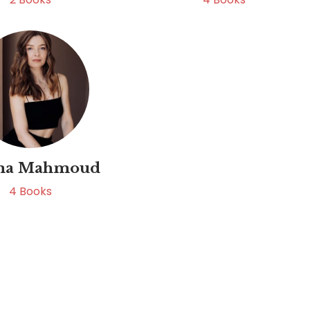
ima Mahmoud
4
Books