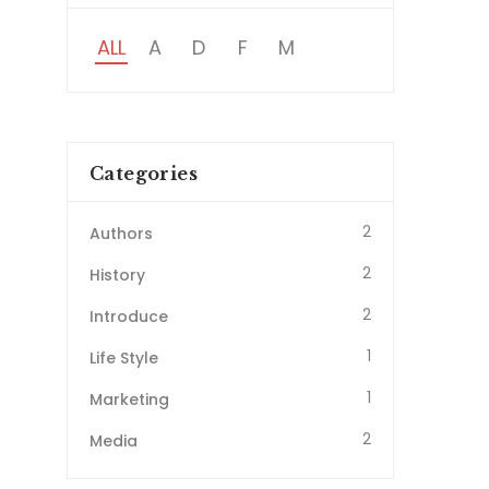
ALL
A
D
F
M
Categories
2
Authors
2
History
2
Introduce
1
Life Style
1
Marketing
2
Media