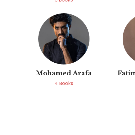
Mohamed Arafa
Fat
4
Books