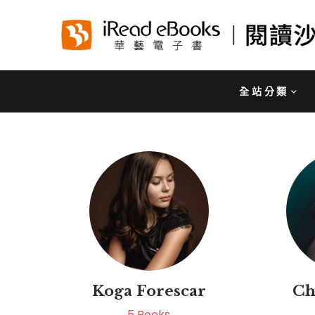
全站分類
Koga Forescar
Ch
5
Books