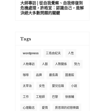
大師專訪 | 從自我覺察、自我修復到
危機處理，許皓宜：認識自己，是解
決絕大多數問題的關鍵
Tags
wordpress
三島由紀夫
人性
人物專訪
人脈
人際關係
努力
咖啡
品牌
嚴長壽
圖書館
太宰治
女性
嬰兒信箱
小說
工作
工程師
巴黎
徐振輔
心理勵志
愛情
房思琪的初戀樂園