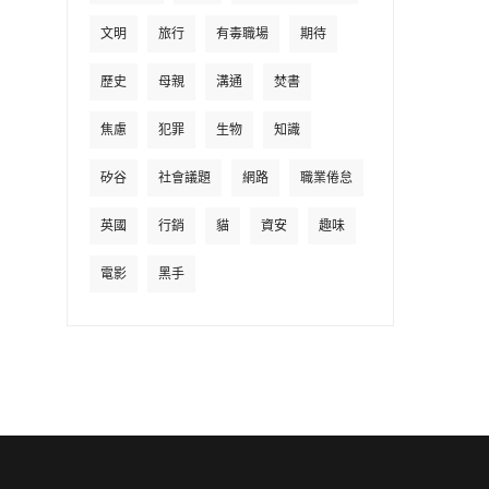
文明
旅行
有毒職場
期待
歷史
母親
溝通
焚書
焦慮
犯罪
生物
知識
矽谷
社會議題
網路
職業倦怠
英國
行銷
貓
資安
趣味
電影
黑手