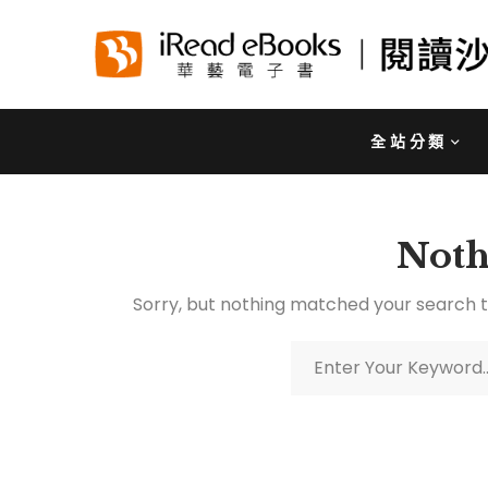
全站分類
Noth
Sorry, but nothing matched your search t